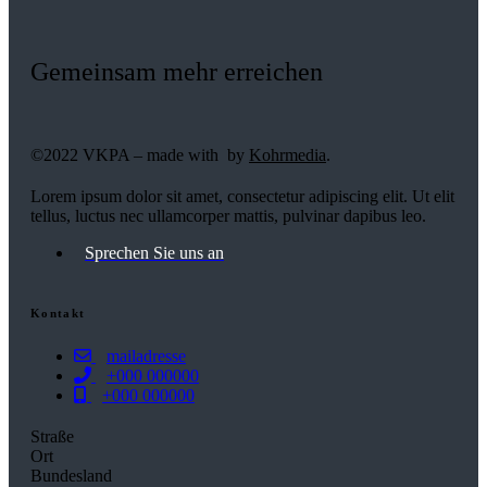
Gemeinsam mehr erreichen
©2022 VKPA – made with
by
Kohrmedia
.
Lorem ipsum dolor sit amet, consectetur adipiscing elit. Ut elit
tellus, luctus nec ullamcorper mattis, pulvinar dapibus leo.
Sprechen Sie uns an
Kontakt
mailadresse
+000 000000
+000 000000
Straße
Ort
Bundesland